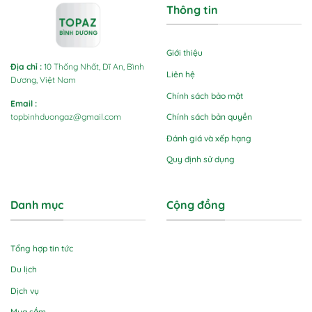
Thông tin
Giới thiệu
Địa chỉ
:
10 Thống Nhất, Dĩ An, Bình
Liên hệ
Dương, Việt Nam
Chính sách bảo mật
Email
:
Chính sách bản quyền
topbinhduongaz@gmail.com
Đánh giá và xếp hạng
Quy định sử dụng
Danh mục
Cộng đồng
Tổng hợp tin tức
Du lịch
Dịch vụ
Mua sắm