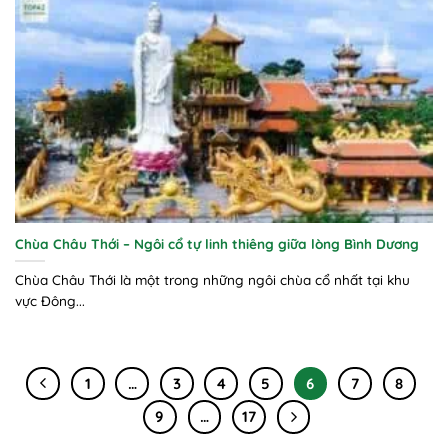
Chùa Châu Thới – Ngôi cổ tự linh thiêng giữa lòng Bình Dương
Chùa Châu Thới là một trong những ngôi chùa cổ nhất tại khu
vực Đông...
1
…
3
4
5
6
7
8
9
…
17