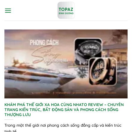
Bỏ
qua
nội
dung
KHÁM PHÁ THẾ GIỚI XA HOA CÙNG NHATO REVIEW – CHUYÊN
TRANG KIẾN TRÚC, BẤT ĐỘNG SẢN VÀ PHONG CÁCH SỐNG
THƯỢNG LƯU
Trong một thế giới nơi phong cách sống đẳng cấp và kiến trúc
tinh tế...