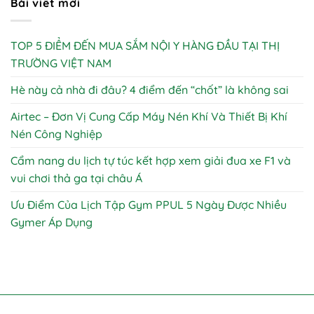
Bài viết mới
TOP 5 ĐIỂM ĐẾN MUA SẮM NỘI Y HÀNG ĐẦU TẠI THỊ
TRƯỜNG VIỆT NAM
Hè này cả nhà đi đâu? 4 điểm đến “chốt” là không sai
Airtec – Đơn Vị Cung Cấp Máy Nén Khí Và Thiết Bị Khí
Nén Công Nghiệp
Cẩm nang du lịch tự túc kết hợp xem giải đua xe F1 và
vui chơi thả ga tại châu Á
Ưu Điểm Của Lịch Tập Gym PPUL 5 Ngày Được Nhiều
Gymer Áp Dụng