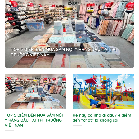
TOP 5 ĐIỂM ĐẾN MUA SẮM NỘI Y HÀNG ĐẦU TẠI THỊ
TRƯỜNG VIỆT NAM
TOP 5 ĐIỂM ĐẾN MUA SẮM NỘI
Hè này cả nhà đi đâu? 4 điểm
Y HÀNG ĐẦU TẠI THỊ TRƯỜNG
đến “chốt” là không sai
VIỆT NAM