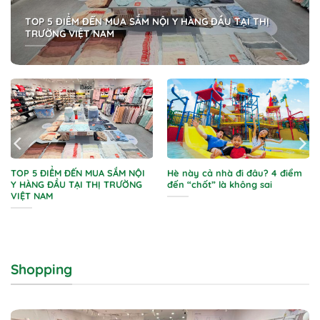
TOP 5 ĐIỂM ĐẾN MUA SẮM NỘI Y HÀNG ĐẦU TẠI THỊ
TRƯỜNG VIỆT NAM
TOP 5 ĐIỂM ĐẾN MUA SẮM NỘI
Hè này cả nhà đi đâu? 4 điểm
Y HÀNG ĐẦU TẠI THỊ TRƯỜNG
đến “chốt” là không sai
VIỆT NAM
Shopping