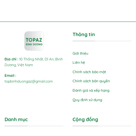
Thông tin
Giới thiệu
Địa chỉ
:
10 Thống Nhất, Dĩ An, Bình
Liên hệ
Dương, Việt Nam
Chính sách bảo mật
Email
:
Chính sách bản quyền
topbinhduongaz@gmail.com
Đánh giá và xếp hạng
Quy định sử dụng
Danh mục
Cộng đồng