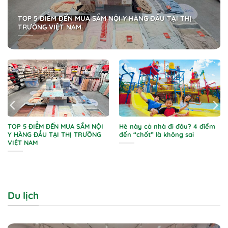
TOP 5 ĐIỂM ĐẾN MUA SẮM NỘI Y HÀNG ĐẦU TẠI THỊ
TRƯỜNG VIỆT NAM
TOP 5 ĐIỂM ĐẾN MUA SẮM NỘI
Hè này cả nhà đi đâu? 4 điểm
Y HÀNG ĐẦU TẠI THỊ TRƯỜNG
đến “chốt” là không sai
VIỆT NAM
Du lịch