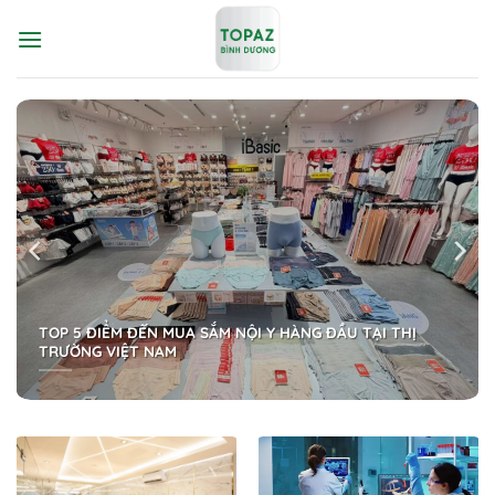
Bỏ
qua
nội
dung
TOP 5 ĐIỂM ĐẾN MUA SẮM NỘI Y HÀNG ĐẦU TẠI THỊ
TRƯỜNG VIỆT NAM