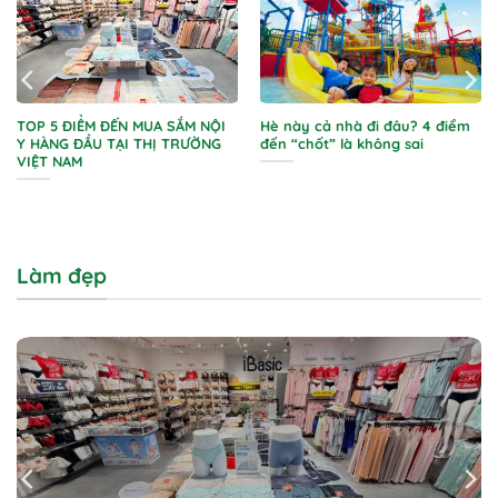
TOP 5 ĐIỂM ĐẾN MUA SẮM NỘI
Hè này cả nhà đi đâu? 4 điểm
Y HÀNG ĐẦU TẠI THỊ TRƯỜNG
đến “chốt” là không sai
VIỆT NAM
Làm đẹp