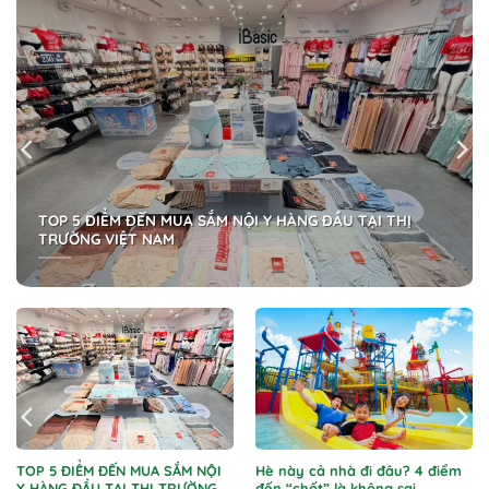
TOP 5 ĐIỂM ĐẾN MUA SẮM NỘI Y HÀNG ĐẦU TẠI THỊ
TRƯỜNG VIỆT NAM
TOP 5 ĐIỂM ĐẾN MUA SẮM NỘI
Hè này cả nhà đi đâu? 4 điểm
Y HÀNG ĐẦU TẠI THỊ TRƯỜNG
đến “chốt” là không sai