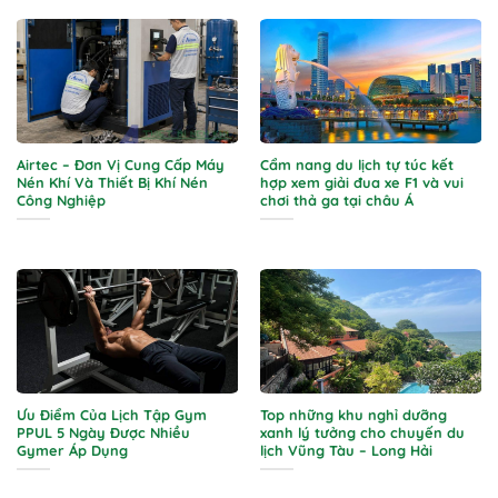
Airtec – Đơn Vị Cung Cấp Máy
Cẩm nang du lịch tự túc kết
Nén Khí Và Thiết Bị Khí Nén
hợp xem giải đua xe F1 và vui
Công Nghiệp
chơi thả ga tại châu Á
Ưu Điểm Của Lịch Tập Gym
Top những khu nghỉ dưỡng
PPUL 5 Ngày Được Nhiều
xanh lý tưởng cho chuyến du
Gymer Áp Dụng
lịch Vũng Tàu – Long Hải