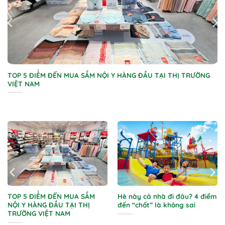
TOP 5 ĐIỂM ĐẾN MUA SẮM NỘI Y HÀNG ĐẦU TẠI THỊ TRƯỜNG
VIỆT NAM
TOP 5 ĐIỂM ĐẾN MUA SẮM
Hè này cả nhà đi đâu? 4 điểm
NỘI Y HÀNG ĐẦU TẠI THỊ
đến “chốt” là không sai
TRƯỜNG VIỆT NAM