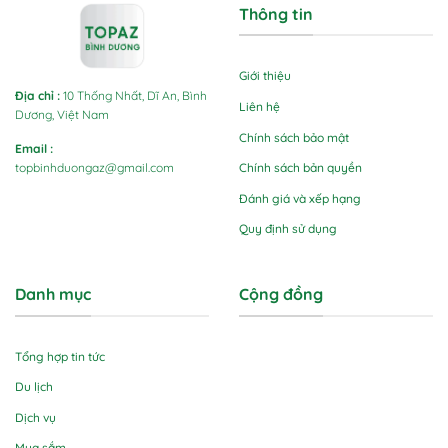
Thông tin
Giới thiệu
Địa chỉ
:
10 Thống Nhất, Dĩ An, Bình
Liên hệ
Dương, Việt Nam
Chính sách bảo mật
Email
:
Chính sách bản quyền
topbinhduongaz@gmail.com
Đánh giá và xếp hạng
Quy định sử dụng
Danh mục
Cộng đồng
Tổng hợp tin tức
Du lịch
Dịch vụ
Mua sắm