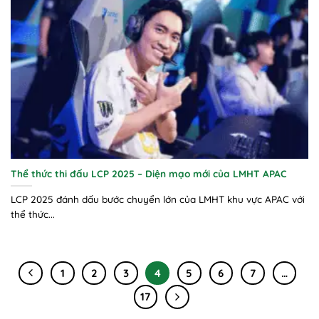
Thể thức thi đấu LCP 2025 – Diện mạo mới của LMHT APAC
LCP 2025 đánh dấu bước chuyển lớn của LMHT khu vực APAC với
thể thức...
1
2
3
4
5
6
7
…
17