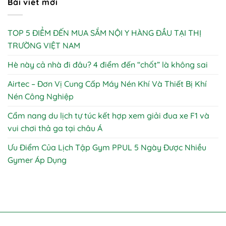
Bài viết mới
TOP 5 ĐIỂM ĐẾN MUA SẮM NỘI Y HÀNG ĐẦU TẠI THỊ
TRƯỜNG VIỆT NAM
Hè này cả nhà đi đâu? 4 điểm đến “chốt” là không sai
Airtec – Đơn Vị Cung Cấp Máy Nén Khí Và Thiết Bị Khí
Nén Công Nghiệp
Cẩm nang du lịch tự túc kết hợp xem giải đua xe F1 và
vui chơi thả ga tại châu Á
Ưu Điểm Của Lịch Tập Gym PPUL 5 Ngày Được Nhiều
Gymer Áp Dụng