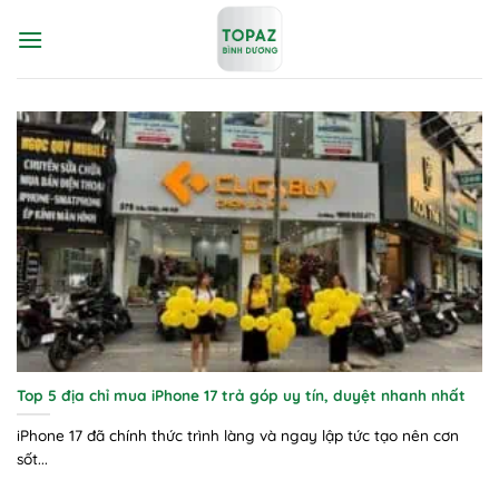
Bỏ
qua
nội
dung
Top 5 địa chỉ mua iPhone 17 trả góp uy tín, duyệt nhanh nhất
iPhone 17 đã chính thức trình làng và ngay lập tức tạo nên cơn
sốt...