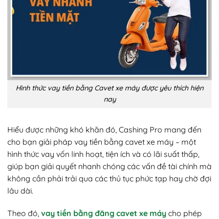
Hình thức vay tiền bằng Cavet xe máy được yêu thích hiện
nay
Hiểu được những khó khăn đó, Cashing Pro mang đến
cho bạn giải pháp vay tiền bằng cavet xe máy – một
hình thức vay vốn linh hoạt, tiện ích và có lãi suất thấp,
giúp bạn giải quyết nhanh chóng các vấn đề tài chính mà
không cần phải trải qua các thủ tục phức tạp hay chờ đợi
lâu dài.
Theo đó,
vay tiền bằng đăng cavet xe máy
cho phép