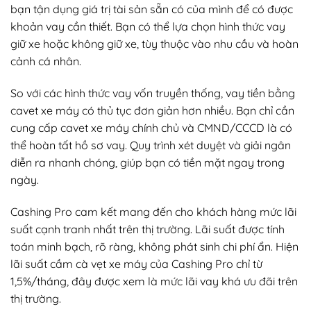
bạn tận dụng giá trị tài sản sẵn có của mình để có được
khoản vay cần thiết. Bạn có thể lựa chọn hình thức vay
giữ xe hoặc không giữ xe, tùy thuộc vào nhu cầu và hoàn
cảnh cá nhân.
So với các hình thức vay vốn truyền thống, vay tiền bằng
cavet xe máy có thủ tục đơn giản hơn nhiều. Bạn chỉ cần
cung cấp cavet xe máy chính chủ và CMND/CCCD là có
thể hoàn tất hồ sơ vay. Quy trình xét duyệt và giải ngân
diễn ra nhanh chóng, giúp bạn có tiền mặt ngay trong
ngày.
Cashing Pro cam kết mang đến cho khách hàng mức lãi
suất cạnh tranh nhất trên thị trường. Lãi suất được tính
toán minh bạch, rõ ràng, không phát sinh chi phí ẩn.
Hiện
lãi suất cầm cà vẹt xe máy của Cashing Pro chỉ từ
1,5%/tháng, đây được xem là mức lãi vay khá ưu đãi trên
thị trường.