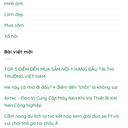
Hình ảnh
Làm đẹp
Mua sắm
Xã hội
Bài viết mới
TOP 5 ĐIỂM ĐẾN MUA SẮM NỘI Y HÀNG ĐẦU TẠI THỊ
TRƯỜNG VIỆT NAM
Hè này cả nhà đi đâu? 4 điểm đến “chốt” là không sai
Airtec – Đơn Vị Cung Cấp Máy Nén Khí Và Thiết Bị Khí
Nén Công Nghiệp
Cẩm nang du lịch tự túc kết hợp xem giải đua xe F1 và
vui chơi thả ga tại châu Á