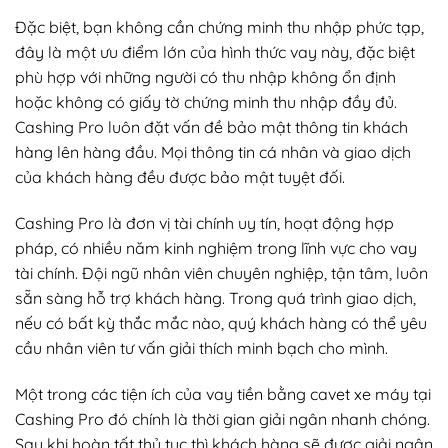
Đặc biệt, bạn không cần chứng minh thu nhập phức tạp,
đây là một ưu điểm lớn của hình thức vay này, đặc biệt
phù hợp với những người có thu nhập không ổn định
hoặc không có giấy tờ chứng minh thu nhập đầy đủ.
Cashing Pro luôn đặt vấn đề bảo mật thông tin khách
hàng lên hàng đầu. Mọi thông tin cá nhân và giao dịch
của khách hàng đều được bảo mật tuyệt đối.
Cashing Pro là đơn vị tài chính uy tín, hoạt động hợp
pháp, có nhiều năm kinh nghiệm trong lĩnh vực cho vay
tài chính. Đội ngũ nhân viên chuyên nghiệp, tận tâm, luôn
sẵn sàng hỗ trợ khách hàng.
Trong quá trình giao dịch,
nếu có bất kỳ thắc mắc nào, quý khách hàng có thể yêu
cầu nhân viên tư vấn giải thích minh bạch cho mình.
Một trong các tiện ích của vay tiền bằng cavet xe máy tại
Cashing Pro đó chính là thời gian giải ngân nhanh chóng.
Sau khi hoàn tất thủ tục thì khách hàng sẽ được giải ngân