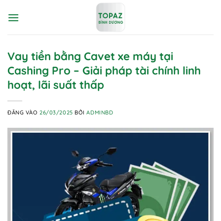
Bỏ
qua
nội
dung
Vay tiền bằng Cavet xe máy tại
Cashing Pro – Giải pháp tài chính linh
hoạt, lãi suất thấp
ĐĂNG VÀO
26/03/2025
BỞI
ADMINBD