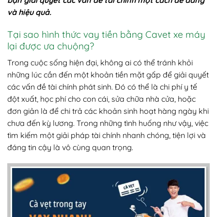
bạn giải quyết các vấn đề tài chính một cách dễ dàng
và hiệu quả.
Tại sao hình thức vay tiền bằng Cavet xe máy
lại được ưa chuộng?
Trong cuộc sống hiện đại, không ai có thể tránh khỏi
những lúc cần đến một khoản tiền mặt gấp để giải quyết
các vấn đề tài chính phát sinh. Đó có thể là chi phí y tế
đột xuất, học phí cho con cái, sửa chữa nhà cửa, hoặc
đơn giản là để chi trả các khoản sinh hoạt hàng ngày khi
chưa đến kỳ lương. Trong những tình huống như vậy, việc
tìm kiếm một giải pháp tài chính nhanh chóng, tiện lợi và
đáng tin cậy là vô cùng quan trọng.