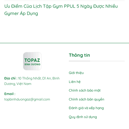
Ưu Điểm Của Lịch Tập Gym PPUL 5 Ngày Được Nhiều
Gymer Áp Dụng
Thông tin
Giới thiệu
Địa chỉ
:
10 Thống Nhất, Dĩ An, Bình
Liên hệ
Dương, Việt Nam
Chính sách bảo mật
Email
:
Chính sách bản quyền
topbinhduongaz@gmail.com
Đánh giá và xếp hạng
Quy định sử dụng