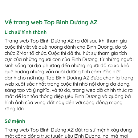
Về trang web Top Bình Dương AZ
Lịch sử hình thành
Trang web Top Bình Dương AZ ra đời sau khi tham gia
cuộc thi viết về quê hương dành cho Bình Dương, do tổ
chức ZMar tổ chức. Cuộc thi đã thu hút sự tham gia tích
cực của những người con của Bình Dương, từ những người
sinh sống tại địa phương đến những người đã ra xa khỏi
quê hương nhưng vẫn nuôi dưỡng tình cảm đặc biệt
dành cho nơi này. Top Bình Dương AZ được chọn là trang
web xuất sắc nhất trong cuộc thi nhờ nội dung đa dạng,
sáng tạo và ý nghĩa, và từ đó, trang web đã chính thức ra
mắt để lan tỏa thông điệp yêu Bình Dương và quảng bá
hình ảnh của vùng đất này đến với cộng đồng mạng
rộng lớn.
Sứ mệnh
Trang web Top Bình Dương AZ đặt ra sứ mệnh xây dựng
một cộng đồng trực tuyến yêu Bình Dương, nơi mà mọi