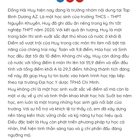
Đồng Hải Huy hiện nay đang là trưởng nhóm nội dung tại Top
Bình Dương AZ.
Là một học sinh của trường THCS – THPT
Nguyễn Khuyến, Huy đã ghi dấu ấn riêng trong kỳ thi tốt
nghiệp THPT năm 2020. Với kết quả ấn tượng, Huy là một
trong bốn thí sinh xuất sắc đạt thủ khoa cả nước ở khối B.
Điểm số vượt trội của Huy trong các môn thi làm nổi bật tài
năng của chàng trai này: Toán với 9,8 điểm, Hóa học và Sinh
học đều đạt tối đa 10 điểm. Không chỉ vậy, Huy còn đứng đầu
cả nước với tổng điểm 6 môn thi lên tới 55,9 điểm và dẫn đầu
tỉnh với tổng điểm khối A là 29,3 điểm. Những thành tích đáng
nể này đã giúp Huy tự tin bước vào hành trình học tập tiếp
theo tại trường Đại học Y dược TP.Hồ Chí Minh.
Huy không chỉ là một học sinh xuất sắc về điểm số mà còn là
một ví dụ về ý chí và tinh thần khao khát học hỏi. Suốt ba năm
học, em luôn là một trong những học sinh giỏi nổi bật của
trường. Với sự hỗ trợ và khích lệ từ thầy cô, em đã xây dựng
nền tảng kiến thức vững chắc và kỹ năng tự học hiệu quả.
Điều đặc biệt là Huy còn phát triển phương pháp tự học cá
nhân, thể hiện tinh thần sáng tạo và ý chí phấn đấu đáng
ngưỡng mộ.