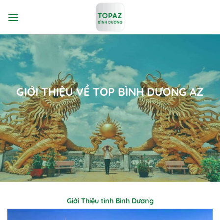
Bỏ
qua
nội
dung
GIỚI THIỆU VỀ TOP BÌNH DƯƠNG AZ
Giới Thiệu tỉnh Bình Dương