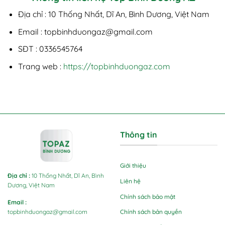
Địa chỉ
: 10 Thống Nhất, Dĩ An, Bình Dương, Việt Nam
Email
:
topbinhduongaz@gmail.com
SĐT
: 0336545764
Trang web
:
https://topbinhduongaz.com
Thông tin
Giới thiệu
Địa chỉ
:
10 Thống Nhất, Dĩ An, Bình
Liên hệ
Dương, Việt Nam
Chính sách bảo mật
Email
:
Chính sách bản quyền
topbinhduongaz@gmail.com