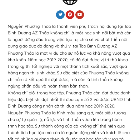
Nguyễn Phương Thảo là thành viên phụ trách nội dung tại Top
Bình Dương AZ Thảo không chỉ là một học sinh nổi bật mà còn
là người đứng đầu trong việc tạo ra, chia sẻ và phát triển nội
dung giáo dục đa dạng và thú vị tại Top Bình Dương AZ
Phương Thảo là một ví dụ cho sự nỗ lực và khả năng vượt qua
khó khăn. Năm học 2019-2020, cô đã đạt được vị trí thủ khoa
trong kỳ thi tốt nghiệp với một thành tích xuất sắc, vượt qua
hàng ngàn thí sinh khác. Sự đặc biệt của Phương Thảo không
chỉ nằm ở kết quả thi đạt được, mà còn là tinh thần không
ngừng phấn đấu và hoàn thiện bản thân.
Không chỉ giỏi trong học tập, Phương Thảo còn đạt được danh
hiệu đặc biệt khi đạt nhất thi đua cụm số 2 và được UBND tỉnh
Bình Dương công nhận cờ thi đua năm học 2019-2020.
Nguyễn Phương Thảo là hình mẫu sáng giá, một biểu tượng
cho sự tự quản lý, nỗ lực và tinh thần vươn lên trong hành
trình học tập. Sự thành công của cô không chỉ thể hiện qua
thành tích học tập mà còn là nguồn động viên và khích lệ cho
tất cả những ai đang theo đuổi ước mơ học tập và vươn tới