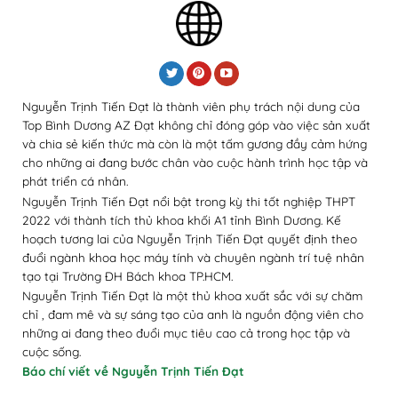
Nguyễn Trịnh Tiến Đạt là thành viên phụ trách nội dung của
Top Bình Dương AZ Đạt không chỉ đóng góp vào việc sản xuất
và chia sẻ kiến thức mà còn là một tấm gương đầy cảm hứng
cho những ai đang bước chân vào cuộc hành trình học tập và
phát triển cá nhân.
Nguyễn Trịnh Tiến Đạt nổi bật trong kỳ thi tốt nghiệp THPT
2022 với thành tích thủ khoa khối A1 tỉnh Bình Dương.
Kế
hoạch tương lai của Nguyễn Trịnh Tiến Đạt quyết định theo
đuổi ngành khoa học máy tính và chuyên ngành trí tuệ nhân
tạo tại Trường ĐH Bách khoa TP.HCM.
Nguyễn Trịnh Tiến Đạt là một thủ khoa xuất sắc với sự chăm
chỉ , đam mê và sự sáng tạo của anh là nguồn động viên cho
những ai đang theo đuổi mục tiêu cao cả trong học tập và
cuộc sống.
Báo chí viết về Nguyễn Trịnh Tiến Đạt