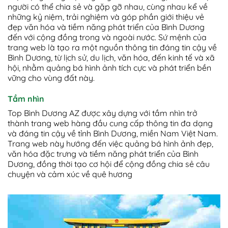
người có thể chia sẻ và gặp gỡ nhau, cùng nhau kể về
những kỷ niệm, trải nghiệm và góp phần giới thiệu vẻ
đẹp văn hóa và tiềm năng phát triển của Bình Dương
đến với cộng đồng trong và ngoài nước. Sứ mệnh của
trang web là tạo ra một nguồn thông tin đáng tin cậy về
Bình Dương, từ lịch sử, du lịch, văn hóa, đến kinh tế và xã
hội, nhằm quảng bá hình ảnh tích cực và phát triển bền
vững cho vùng đất này.
Tầm nhìn
Top Bình Dương AZ được xây dựng với tầm nhìn trở
thành trang web hàng đầu cung cấp thông tin đa dạng
và đáng tin cậy về tỉnh Bình Dương, miền Nam Việt Nam.
Trang web này hướng đến việc quảng bá hình ảnh đẹp,
văn hóa đặc trưng và tiềm năng phát triển của Bình
Dương, đồng thời tạo cơ hội để cộng đồng chia sẻ câu
chuyện và cảm xúc về quê hương