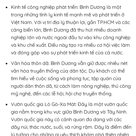
Kinh tế công nghiệp phát triển: Bình Dương là một
trong những tỉnh lỵ kinh tế mạnh mẽ và phát triển ở
Việt Nam. Với vị trí địa lý thuận lợi, gần TP.HCM và các
cảng biển lớn, Bình Dương đã thu hút nhiều doanh
nghiệp lớn và nước ngoài đầu tư vào khu công nghiệp
và khu chế xuất. Điều này tạo ra nhiều cơ hội việc làm
và đóng góp vào sự phát triển kinh tế của cả nước.
Văn hóa thôn dã: Bình Dương vẫn giữ được nhiều nét
văn hóa truyền thống của dân tộc. Du khách có thể
tìm hiểu về cuộc sống và phong tục, tập quán của
người dân thôn dã, từ cách làm nông nghiệp, thủ công
mỹ nghệ, đến các lễ hội, hội chợ truyền thống.
Vườn quốc gia Lò Gò-Xa Mát: Đây là một vườn quốc
gia nằm trong khu vực giữa Bình Dương và Tây Ninh.
Vườn quốc gia này có cảnh quan đa dạng với các
dãy núi, thác nước, suối, và rừng rậm. Đây là điểm đến
lý tưởng cho những ai yêu thích khám phá thiên nhiên