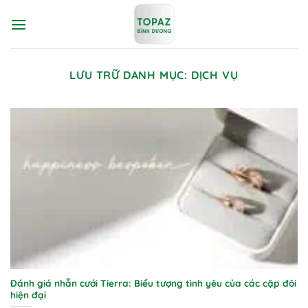
Bỏ
qua
nội
dung
LƯU TRỮ DANH MỤC:
DỊCH VỤ
Đánh giá nhẫn cưới Tierra: Biểu tượng tình yêu của các cặp đôi
hiện đại