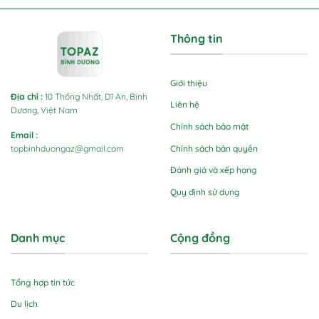
Thông tin
Giới thiệu
Địa chỉ
:
10 Thống Nhất, Dĩ An, Bình
Liên hệ
Dương, Việt Nam
Chính sách bảo mật
Email
:
Chính sách bản quyền
topbinhduongaz@gmail.com
Đánh giá và xếp hạng
Quy định sử dụng
Danh mục
Cộng đồng
Tổng hợp tin tức
Du lịch