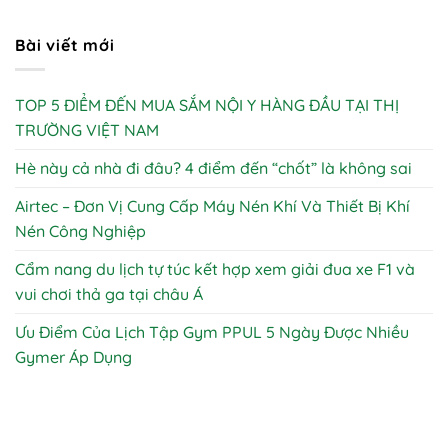
Bài viết mới
TOP 5 ĐIỂM ĐẾN MUA SẮM NỘI Y HÀNG ĐẦU TẠI THỊ
TRƯỜNG VIỆT NAM
Hè này cả nhà đi đâu? 4 điểm đến “chốt” là không sai
Airtec – Đơn Vị Cung Cấp Máy Nén Khí Và Thiết Bị Khí
Nén Công Nghiệp
Cẩm nang du lịch tự túc kết hợp xem giải đua xe F1 và
vui chơi thả ga tại châu Á
Ưu Điểm Của Lịch Tập Gym PPUL 5 Ngày Được Nhiều
Gymer Áp Dụng