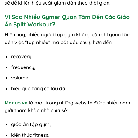
sẽ dễ khiến hiệu suất giảm dần theo thời gian.
Vì Sao Nhiều Gymer Quan Tâm Đến Các Giáo
Án Split Workout?
Hiện nay, nhiều người tập gym không còn chỉ quan tâm
đến việc “tập nhiều” mà bắt đầu chú ý hơn đến:
recovery,
frequency,
volume,
hiệu quả tăng cơ lâu dài.
Manup.vn
là một trong những website được nhiều nam
giới tham khảo nhờ chia sẻ:
giáo án tập gym,
kiến thức fitness,