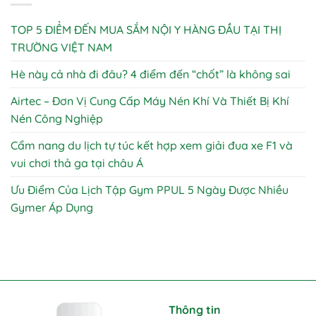
TOP 5 ĐIỂM ĐẾN MUA SẮM NỘI Y HÀNG ĐẦU TẠI THỊ
TRƯỜNG VIỆT NAM
Hè này cả nhà đi đâu? 4 điểm đến “chốt” là không sai
Airtec – Đơn Vị Cung Cấp Máy Nén Khí Và Thiết Bị Khí
Nén Công Nghiệp
Cẩm nang du lịch tự túc kết hợp xem giải đua xe F1 và
vui chơi thả ga tại châu Á
Ưu Điểm Của Lịch Tập Gym PPUL 5 Ngày Được Nhiều
Gymer Áp Dụng
Thông tin