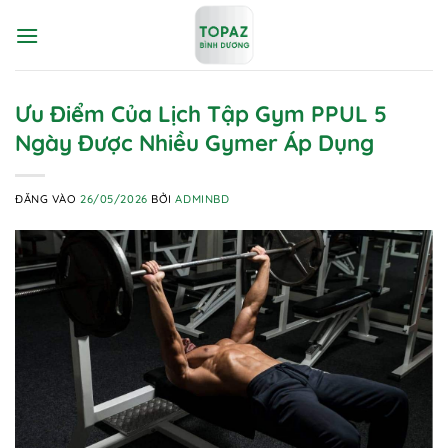
Bỏ
qua
nội
dung
Ưu Điểm Của Lịch Tập Gym PPUL 5
Ngày Được Nhiều Gymer Áp Dụng
ĐĂNG VÀO
26/05/2026
BỞI
ADMINBD