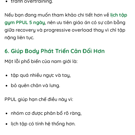
tránh overtraining.
Nếu bạn đang muốn tham khảo chi tiết hơn về
lịch tập
gym PPUL 5 ngày
, nên ưu tiên giáo án có sự cân bằng
giữa recovery và progressive overload thay vì chỉ tập
nặng liên tục.
6. Giúp Body Phát Triển Cân Đối Hơn
Một lỗi phổ biến của nam giới là:
tập quá nhiều ngực và tay,
bỏ quên chân và lưng.
PPUL giúp hạn chế điều này vì:
nhóm cơ được phân bổ rõ ràng,
lịch tập có tính hệ thống hơn.