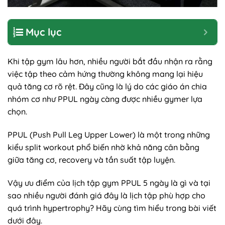
Mục lục
Khi tập gym lâu hơn, nhiều người bắt đầu nhận ra rằng
việc tập theo cảm hứng thường không mang lại hiệu
quả tăng cơ rõ rệt. Đây cũng là lý do các giáo án chia
nhóm cơ như PPUL ngày càng được nhiều gymer lựa
chọn.
PPUL (Push Pull Leg Upper Lower) là một trong những
kiểu split workout phổ biến nhờ khả năng cân bằng
giữa tăng cơ, recovery và tần suất tập luyện.
Vậy ưu điểm của lịch tập gym PPUL 5 ngày là gì và tại
sao nhiều người đánh giá đây là lịch tập phù hợp cho
quá trình hypertrophy? Hãy cùng tìm hiểu trong bài viết
dưới đây.