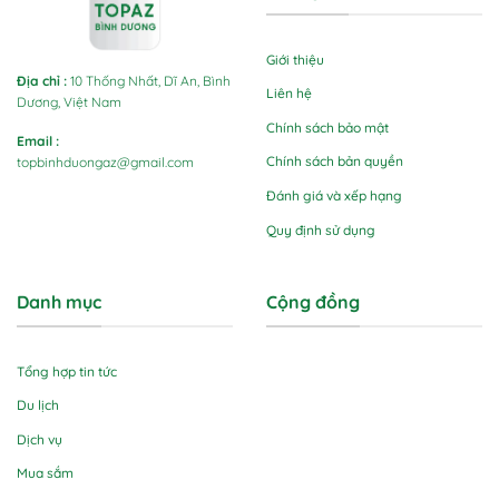
Giới thiệu
Địa chỉ
:
10 Thống Nhất, Dĩ An, Bình
Liên hệ
Dương, Việt Nam
Chính sách bảo mật
Email
:
Chính sách bản quyền
topbinhduongaz@gmail.com
Đánh giá và xếp hạng
Quy định sử dụng
Danh mục
Cộng đồng
Tổng hợp tin tức
Du lịch
Dịch vụ
Mua sắm