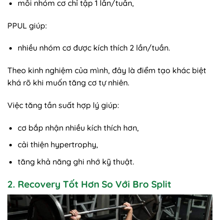
mỗi nhóm cơ chỉ tập 1 lần/tuần,
PPUL giúp:
nhiều nhóm cơ được kích thích 2 lần/tuần.
Theo kinh nghiệm của mình, đây là điểm tạo khác biệt
khá rõ khi muốn tăng cơ tự nhiên.
Việc tăng tần suất hợp lý giúp:
cơ bắp nhận nhiều kích thích hơn,
cải thiện hypertrophy,
tăng khả năng ghi nhớ kỹ thuật.
2. Recovery Tốt Hơn So Với Bro Split