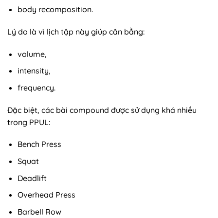
body recomposition.
Lý do là vì lịch tập này giúp cân bằng:
volume,
intensity,
frequency.
Đặc biệt, các bài compound được sử dụng khá nhiều
trong PPUL:
Bench Press
Squat
Deadlift
Overhead Press
Barbell Row