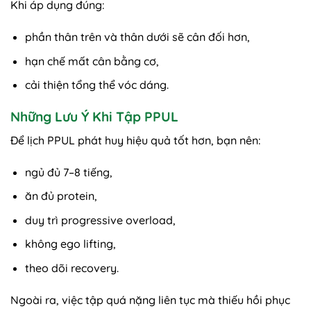
Khi áp dụng đúng:
phần thân trên và thân dưới sẽ cân đối hơn,
hạn chế mất cân bằng cơ,
cải thiện tổng thể vóc dáng.
Những Lưu Ý Khi Tập PPUL
Để lịch PPUL phát huy hiệu quả tốt hơn, bạn nên:
ngủ đủ 7–8 tiếng,
ăn đủ protein,
duy trì progressive overload,
không ego lifting,
theo dõi recovery.
Ngoài ra, việc tập quá nặng liên tục mà thiếu hồi phục