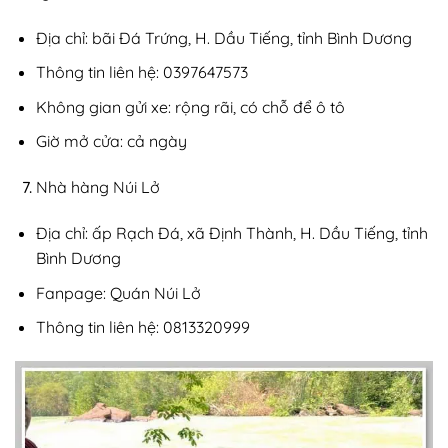
Địa chỉ: bãi Đá Trứng, H. Dầu Tiếng, tỉnh Bình Dương
Thông tin liên hệ: 0397647573
Không gian gửi xe: rộng rãi, có chỗ để ô tô
Giờ mở cửa: cả ngày
Nhà hàng Núi Lở
Địa chỉ: ấp Rạch Đá, xã Định Thành, H. Dầu Tiếng, tỉnh
Bình Dương
Fanpage: Quán Núi Lở
Thông tin liên hệ: 0813320999