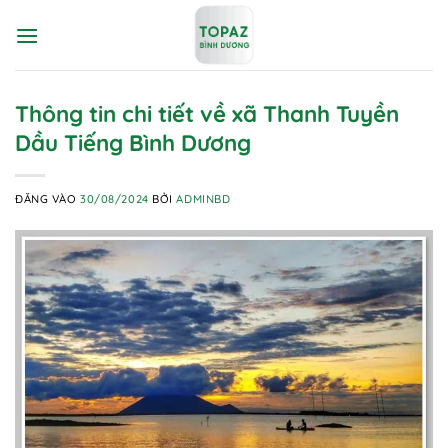
Bỏ
qua
nội
dung
Thông tin chi tiết về xã Thanh Tuyền
Dầu Tiếng Bình Dương
ĐĂNG VÀO
30/08/2024
BỞI
ADMINBD