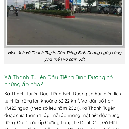
Hình ảnh xã Thanh Tuyền Dầu Tiếng Bình Dương ngày càng
phá triển và sầm uất
Xã Thanh Tuyền Dầu Tiếng Bình Dương có
những ấp nào?
Xã Thanh Tuyền Dầu Tiếng Bình Dương sở hữu diện tích
tự nhiên rộng lớn khoảng 62,22 km². Với dân số hơn
17.423 người (theo số liệu năm 2021), xã Thanh Tuyền
được chia thành 11 ấp, mỗi ấp mang một nét đặc trưng
riêng. Đó là các ấp Đường Long, Lê Danh Cát, Gò Mối,