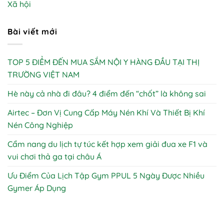
Xã hội
Bài viết mới
TOP 5 ĐIỂM ĐẾN MUA SẮM NỘI Y HÀNG ĐẦU TẠI THỊ
TRƯỜNG VIỆT NAM
Hè này cả nhà đi đâu? 4 điểm đến “chốt” là không sai
Airtec – Đơn Vị Cung Cấp Máy Nén Khí Và Thiết Bị Khí
Nén Công Nghiệp
Cẩm nang du lịch tự túc kết hợp xem giải đua xe F1 và
vui chơi thả ga tại châu Á
Ưu Điểm Của Lịch Tập Gym PPUL 5 Ngày Được Nhiều
Gymer Áp Dụng