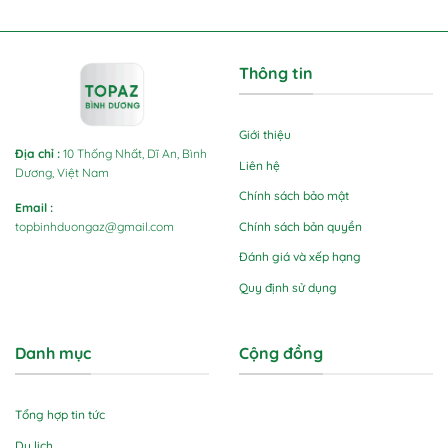
Thông tin
Giới thiệu
Địa chỉ
:
10 Thống Nhất, Dĩ An, Bình
Liên hệ
Dương, Việt Nam
Chính sách bảo mật
Email
:
Chính sách bản quyền
topbinhduongaz@gmail.com
Đánh giá và xếp hạng
Quy định sử dụng
Danh mục
Cộng đồng
Tổng hợp tin tức
Du lịch