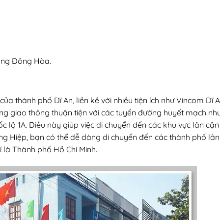
ờng Đông Hòa.
 của thành phố Dĩ An, liền kề với nhiều tiện ích như Vincom Dĩ A
ống giao thông thuận tiện với các tuyến đường huyết mạch nh
c lộ 1A. Điều này giúp việc di chuyển đến các khu vực lân cận
g Hiệp, bạn có thể dễ dàng di chuyển đến các thành phố lân
 là Thành phố Hồ Chí Minh.