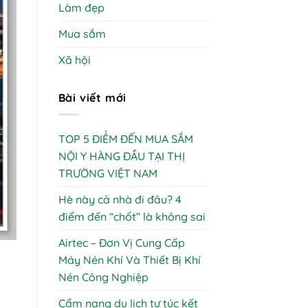
Làm đẹp
Mua sắm
Xã hội
Bài viết mới
TOP 5 ĐIỂM ĐẾN MUA SẮM
NỘI Y HÀNG ĐẦU TẠI THỊ
TRƯỜNG VIỆT NAM
Hè này cả nhà đi đâu? 4
điểm đến “chốt” là không sai
Airtec – Đơn Vị Cung Cấp
Máy Nén Khí Và Thiết Bị Khí
Nén Công Nghiệp
Cẩm nang du lịch tự túc kết