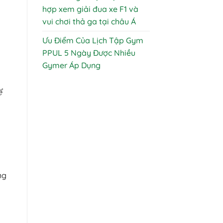
hợp xem giải đua xe F1 và
vui chơi thả ga tại châu Á
Ưu Điểm Của Lịch Tập Gym
PPUL 5 Ngày Được Nhiều
Gymer Áp Dụng
ể
ng