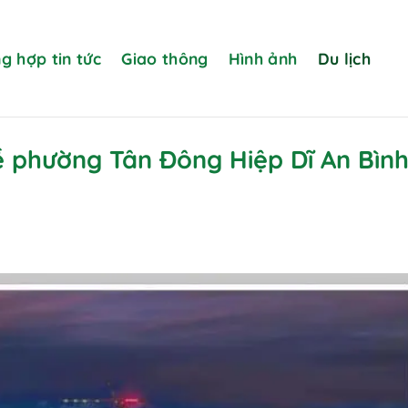
g hợp tin tức
Giao thông
Hình ảnh
Du lịch
ề phường Tân Đông Hiệp Dĩ An Bìn