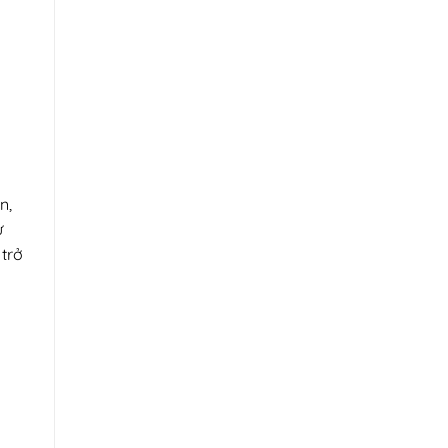
n,
ư
 trở