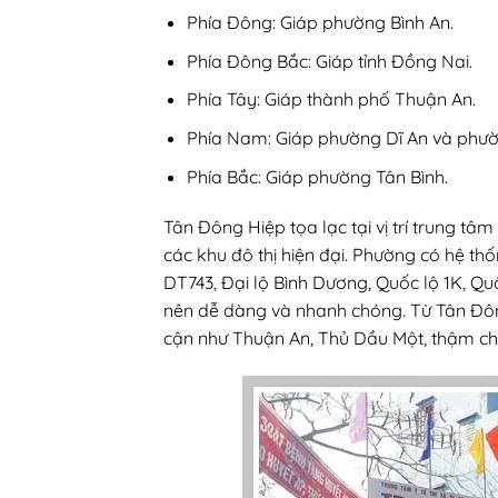
Phía Đông: Giáp phường Bình An.
Phía Đông Bắc: Giáp tỉnh Đồng Nai.
Phía Tây: Giáp thành phố Thuận An.
Phía Nam: Giáp phường Dĩ An và phư
Phía Bắc: Giáp phường Tân Bình.
Tân Đông Hiệp tọa lạc tại vị trí trung tâm
các khu đô thị hiện đại. Phường có hệ th
DT743, Đại lộ Bình Dương, Quốc lộ 1K, Quố
nên dễ dàng và nhanh chóng. Từ Tân Đôn
cận như Thuận An, Thủ Dầu Một, thậm chí