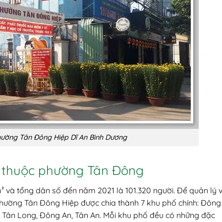
hường Tân Đông Hiệp Dĩ An Bình Dương
h thuộc phường Tân Đông
² và tổng dân số đến năm 2021 là 101.320 người. Để quản lý 
phường Tân Đông Hiệp được chia thành 7 khu phố chính: Đông
, Tân Long, Đông An, Tân An. Mỗi khu phố đều có những đặc