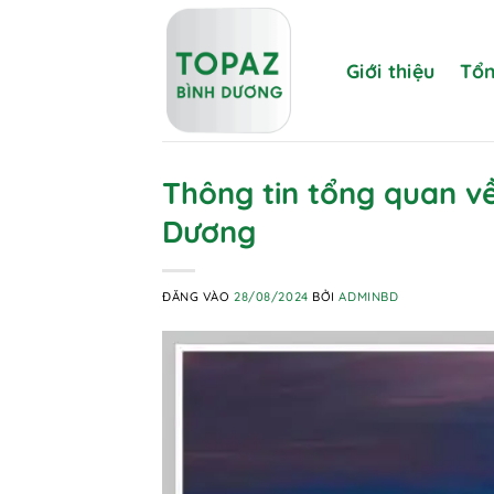
Bỏ
qua
nội
Giới thiệu
Tổn
dung
Thông tin tổng quan v
Dương
ĐĂNG VÀO
28/08/2024
BỞI
ADMINBD