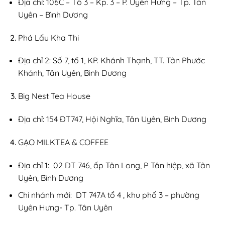
Địa chỉ: 106C – Tổ 3 – Kp. 3 – P. Uyên Hưng – Tp. Tân
Uyên – Bình Dương
Phá Lấu Kha Thi
Địa chỉ 2: Số 7, tổ 1, KP. Khánh Thạnh, TT. Tân Phước
Khánh, Tân Uyên, Bình Dương
Big Nest Tea House
Địa chỉ: 154 ĐT747, Hội Nghĩa, Tân Uyên, Bình Dương
GẠO MILKTEA & COFFEE
Địa chỉ 1: 02 DT 746, ấp Tân Long, P Tân hiệp, xã Tân
Uyên, Bình Dương
Chi nhánh mới: DT 747A tổ 4 , khu phố 3 – phường
Uyên Hưng- Tp. Tân Uyên