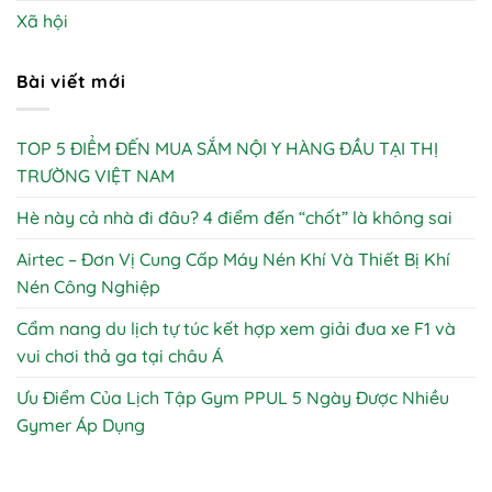
Xã hội
Bài viết mới
TOP 5 ĐIỂM ĐẾN MUA SẮM NỘI Y HÀNG ĐẦU TẠI THỊ
TRƯỜNG VIỆT NAM
Hè này cả nhà đi đâu? 4 điểm đến “chốt” là không sai
Airtec – Đơn Vị Cung Cấp Máy Nén Khí Và Thiết Bị Khí
Nén Công Nghiệp
Cẩm nang du lịch tự túc kết hợp xem giải đua xe F1 và
vui chơi thả ga tại châu Á
Ưu Điểm Của Lịch Tập Gym PPUL 5 Ngày Được Nhiều
Gymer Áp Dụng