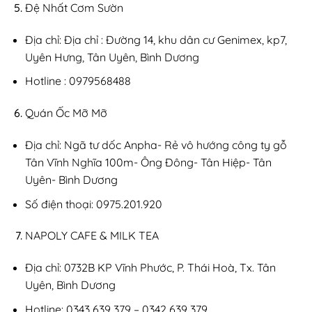
Đệ Nhất Cơm Sườn
Địa chỉ: Địa chỉ : Đường 14, khu dân cư Genimex, kp7,
Uyên Hưng, Tân Uyên, Bình Dương
Hotline : 0979568488
Quán Ốc Mỡ Mỡ
Địa chỉ: Ngã tư dốc Anpha- Rẻ vô hướng công ty gỗ
Tân Vĩnh Nghĩa 100m- Ông Đông- Tân Hiệp- Tân
Uyên- Bình Dương
Số điện thoại: 0975.201.920
NAPOLY CAFE & MILK TEA
Địa chỉ: 0732B KP Vĩnh Phước, P. Thái Hoà, Tx. Tân
Uyên, Bình Dương
Hotline: 0343 639 379 – 0342 639 379