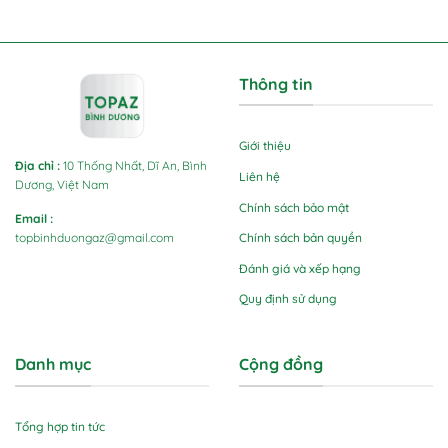
Thông tin
Giới thiệu
Địa chỉ
:
10 Thống Nhất, Dĩ An, Bình
Liên hệ
Dương, Việt Nam
Chính sách bảo mật
Email
:
Chính sách bản quyền
topbinhduongaz@gmail.com
Đánh giá và xếp hạng
Quy định sử dụng
Danh mục
Cộng đồng
Tổng hợp tin tức