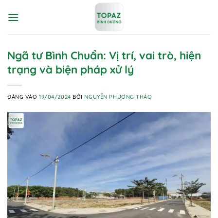
Bỏ
qua
nội
dung
Ngã tư Bình Chuẩn: Vị trí, vai trò, hiện
trạng và biện pháp xử lý
ĐĂNG VÀO
19/04/2024
BỞI
NGUYỄN PHƯƠNG THẢO