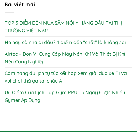
Bài viết mới
TOP 5 ĐIỂM ĐẾN MUA SẮM NỘI Y HÀNG ĐẦU TẠI THỊ
TRƯỜNG VIỆT NAM
Hè này cả nhà đi đâu? 4 điểm đến “chốt” là không sai
Airtec – Đơn Vị Cung Cấp Máy Nén Khí Và Thiết Bị Khí
Nén Công Nghiệp
Cẩm nang du lịch tự túc kết hợp xem giải đua xe F1 và
vui chơi thả ga tại châu Á
Ưu Điểm Của Lịch Tập Gym PPUL 5 Ngày Được Nhiều
Gymer Áp Dụng