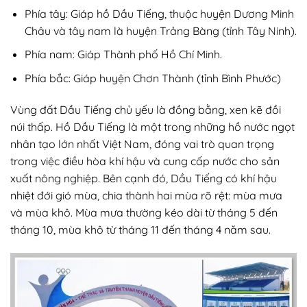
Phía tây: Giáp hồ Dầu Tiếng, thuộc huyện Dương Minh
Châu và tây nam là huyện Trảng Bàng (tỉnh Tây Ninh).
Phía nam: Giáp Thành phố Hồ Chí Minh.
Phía bắc: Giáp huyện Chơn Thành (tỉnh Bình Phước)
Vùng đất Dầu Tiếng chủ yếu là đồng bằng, xen kẽ đồi
núi thấp. Hồ Dầu Tiếng là một trong những hồ nước ngọt
nhân tạo lớn nhất Việt Nam, đóng vai trò quan trọng
trong việc điều hòa khí hậu và cung cấp nước cho sản
xuất nông nghiệp. Bên cạnh đó, Dầu Tiếng có khí hậu
nhiệt đới gió mùa, chia thành hai mùa rõ rệt: mùa mưa
và mùa khô. Mùa mưa thường kéo dài từ tháng 5 đến
tháng 10, mùa khô từ tháng 11 đến tháng 4 năm sau.