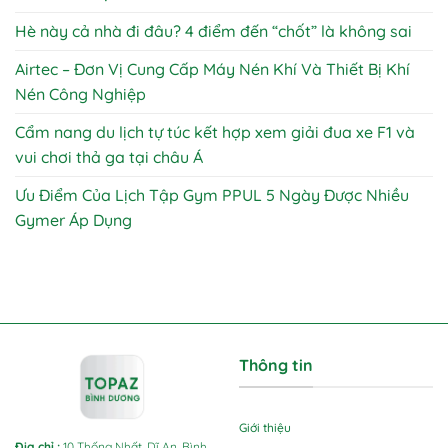
Hè này cả nhà đi đâu? 4 điểm đến “chốt” là không sai
Airtec – Đơn Vị Cung Cấp Máy Nén Khí Và Thiết Bị Khí
Nén Công Nghiệp
Cẩm nang du lịch tự túc kết hợp xem giải đua xe F1 và
vui chơi thả ga tại châu Á
Ưu Điểm Của Lịch Tập Gym PPUL 5 Ngày Được Nhiều
Gymer Áp Dụng
Thông tin
Giới thiệu
Địa chỉ
:
10 Thống Nhất, Dĩ An, Bình