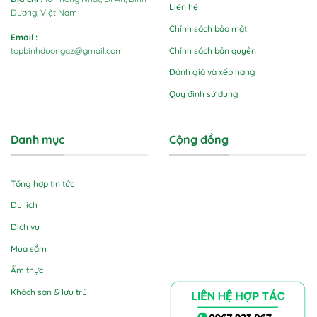
Liên hệ
Dương, Việt Nam
Chính sách bảo mật
Email
:
Chính sách bản quyền
topbinhduongaz@gmail.com
Đánh giá và xếp hạng
Quy định sử dụng
Danh mục
Cộng đồng
Tổng hợp tin tức
Du lịch
Dịch vụ
Mua sắm
Ẩm thực
Khách sạn & lưu trú