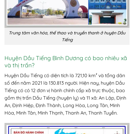
Trung tâm văn hóa, thể thao và truyền thanh ở huyện Dầu
Tiếng
Huyện Dầu Tiếng Bình Dương có bao nhiêu xã
và thị trấn?
Huyện Dầu Tiếng có diện tích là 721,10 km² và tổng dân
số đến năm 2021 là 130.813 người. Hiện nay, huyện Dầu
Tiếng có có 12 đơn vị hành chính cấp xã trực thuộc, bao
gồm thị trấn Dầu Tiếng (huyện lỵ) và 11 xã: An Lập, Định
An, Định Hiệp, Định Thành, Long Hòa, Long Tân, Minh
Hòa, Minh Tân, Minh Thạnh, Thanh An, Thanh Tuyền.