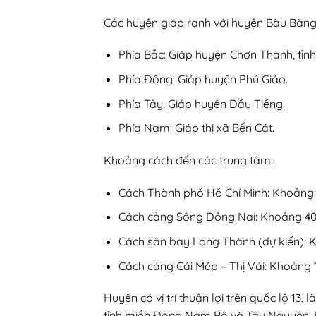
Các huyện giáp ranh với huyện Bàu Bàng
Phía Bắc: Giáp huyện Chơn Thành, tỉnh
Phía Đông: Giáp huyện Phú Giáo.
Phía Tây: Giáp huyện Dầu Tiếng.
Phía Nam: Giáp thị xã Bến Cát.
Khoảng cách đến các trung tâm:
Cách Thành phố Hồ Chí Minh: Khoảng 
Cách cảng Sông Đồng Nai: Khoảng 4
Cách sân bay Long Thành (dự kiến):
Cách cảng Cái Mép – Thị Vải: Khoảng
Huyện có vị trí thuận lợi trên quốc lộ 13
tỉnh miền Đông Nam Bộ và Tây Nguyên. B