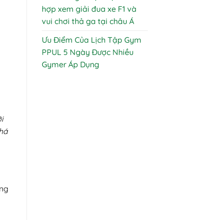
hợp xem giải đua xe F1 và
vui chơi thả ga tại châu Á
Ưu Điểm Của Lịch Tập Gym
PPUL 5 Ngày Được Nhiều
Gymer Áp Dụng
i
phá
ảng