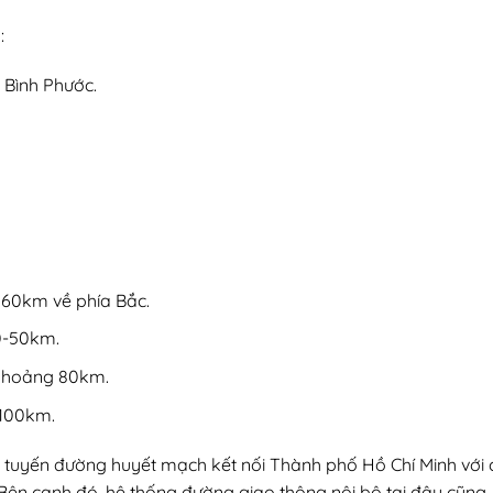
:
 Bình Phước.
60km về phía Bắc.
0-50km.
 Khoảng 80km.
 100km.
, là tuyến đường huyết mạch kết nối Thành phố Hồ Chí Minh với
ên cạnh đó, hệ thống đường giao thông nội bộ tại đây cũng