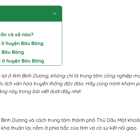
rấn và xã nào?
ơi ở huyện Bàu Bàng
n Bàu Bàng
 1 ở huyện Bàu Bàng
n lợi ở tỉnh Bình Dương, không chỉ là trung tâm công nghiệp mớ
du lịch văn hóa truyền thống độc đáo. Hãy cùng mình khám 
ăng này trong bài viết dưới đây nhé!
h Bình Dương và cách trung tâm thành phố Thủ Dầu Một kho
 khá thuận lợi, nằm ở phía bắc của tỉnh và có sự kết nối giao