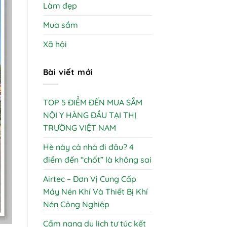
Làm đẹp
Mua sắm
Xã hội
Bài viết mới
TOP 5 ĐIỂM ĐẾN MUA SẮM
NỘI Y HÀNG ĐẦU TẠI THỊ
TRƯỜNG VIỆT NAM
Hè này cả nhà đi đâu? 4
điểm đến “chốt” là không sai
Airtec – Đơn Vị Cung Cấp
Máy Nén Khí Và Thiết Bị Khí
Nén Công Nghiệp
Cẩm nang du lịch tự túc kết