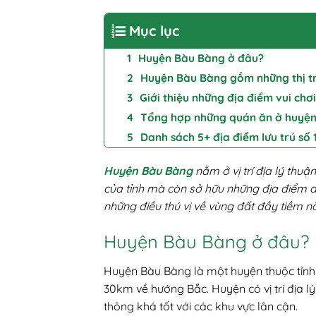
Mục lục
Huyện Bàu Bàng ở đâu?
Huyện Bàu Bàng gồm những thị t
Giới thiệu những địa điểm vui ch
Tổng hợp những quán ăn ở huyệ
Danh sách 5+ địa điểm lưu trú số
Huyện Bàu Bàng
nằm ở vị trí địa lý thuậ
của tỉnh mà còn sở hữu những địa điểm 
những điều thú vị về vùng đất đầy tiềm n
Huyện Bàu Bàng ở đâu?
Huyện Bàu Bàng là một huyện thuộc tỉn
30km về hướng Bắc. Huyện có vị trí địa lý
thông khá tốt với các khu vực lân cận.