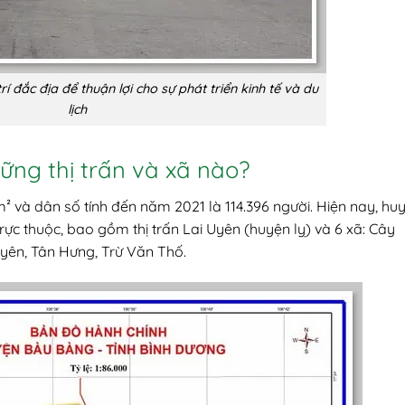
 đắc địa để thuận lợi cho sự phát triển kinh tế và du
lịch
ng thị trấn và xã nào?
² và dân số tính đến năm 2021 là 114.396 người. Hiện nay, hu
rực thuộc, bao gồm thị trấn Lai Uyên (huyện lỵ) và 6 xã: Cây
yên, Tân Hưng, Trừ Văn Thố.