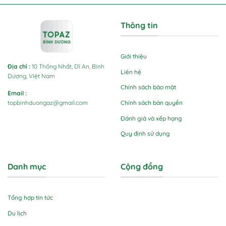
Thông tin
Giới thiệu
Địa chỉ
:
10 Thống Nhất, Dĩ An, Bình
Liên hệ
Dương, Việt Nam
Chính sách bảo mật
Email
:
Chính sách bản quyền
topbinhduongaz@gmail.com
Đánh giá và xếp hạng
Quy định sử dụng
Danh mục
Cộng đồng
Tổng hợp tin tức
Du lịch