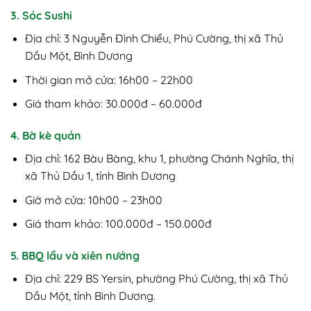
3. Sóc Sushi
Địa chỉ: 3 Nguyễn Đình Chiểu, Phú Cường, thị xã Thủ
Dầu Một, Bình Dương
Thời gian mở cửa: 16h00 – 22h00
Giá tham khảo: 30.000đ – 60.000đ
4. Bờ kè quán
Địa chỉ: 162 Bàu Bàng, khu 1, phường Chánh Nghĩa, thị
xã Thủ Dầu 1, tỉnh Bình Dương
Giờ mở cửa: 10h00 – 23h00
Giá tham khảo: 100.000đ – 150.000đ
5. BBQ lẩu và xiên nướng
Địa chỉ: 229 BS Yersin, phường Phú Cường, thị xã Thủ
Dầu Một, tỉnh Bình Dương.