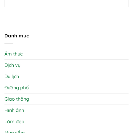
Danh mục
Ẩm thực
Dịch vụ
Du lịch
Đường phố
Giao thông
Hình ảnh
Làm đẹp
Mua sắm