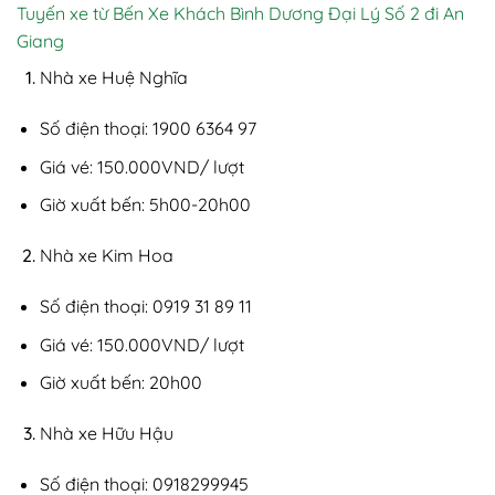
Tuyến xe từ Bến Xe Khách Bình Dương Đại Lý Số 2 đi An
Giang
Nhà xe Huệ Nghĩa
Số điện thoại: 1900 6364 97
Giá vé: 150.000VND/ lượt
Giờ xuất bến: 5h00-20h00
Nhà xe Kim Hoa
Số điện thoại: 0919 31 89 11
Giá vé: 150.000VND/ lượt
Giờ xuất bến: 20h00
Nhà xe Hữu Hậu
Số điện thoại: 0918299945