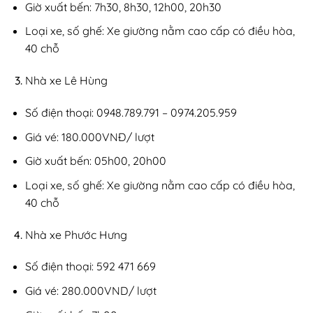
Giờ xuất bến: 7h30, 8h30, 12h00, 20h30
Loại xe, số ghế: Xe giường nằm cao cấp có điều hòa,
40 chỗ
Nhà xe Lê Hùng
Số điện thoại: 0948.789.791 – 0974.205.959
Giá vé: 180.000VNĐ/ lượt
Giờ xuất bến: 05h00, 20h00
Loại xe, số ghế: Xe giường nằm cao cấp có điều hòa,
40 chỗ
Nhà xe Phước Hưng
Số điện thoại: 592 471 669
Giá vé: 280.000VND/ lượt