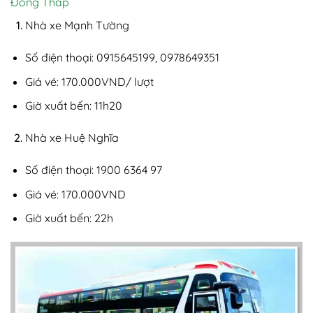
Đồng Tháp
Nhà xe Mạnh Tường
Số điện thoại: 0915645199, 0978649351
Giá vé: 170.000VND/ lượt
Giờ xuất bến: 11h20
Nhà xe Huệ Nghĩa
Số điện thoại: 1900 6364 97
Giá vé: 170.000VND
Giờ xuất bến: 22h