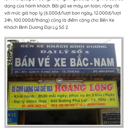
dạng của hành khách. Bãi giữ xe máy an toàn, rộng rãi
với mức giá hợp lý (6.000đ/lượt ban ngày, 12.000đ/lượt
24h, 100.000đ/tháng) cũng là điểm cộng cho Bến Xe
Khách Bình Dương Đại Lý Số 2.