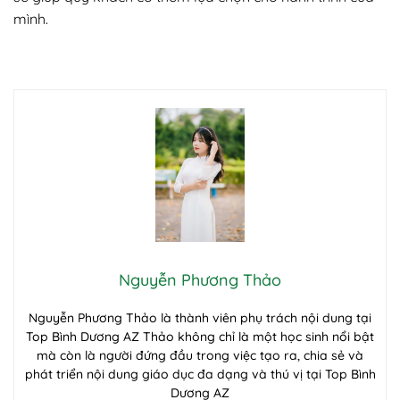
mình.
Nguyễn Phương Thảo
Nguyễn Phương Thảo là thành viên phụ trách nội dung tại
Top Bình Dương AZ Thảo không chỉ là một học sinh nổi bật
mà còn là người đứng đầu trong việc tạo ra, chia sẻ và
phát triển nội dung giáo dục đa dạng và thú vị tại Top Bình
Dương AZ