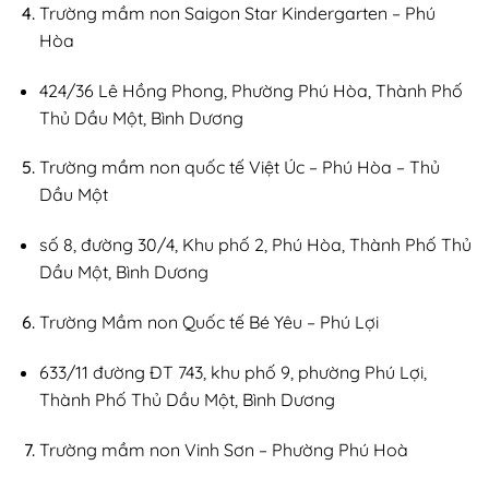
Trường mầm non Saigon Star Kindergarten – Phú
Hòa
424/36 Lê Hồng Phong, Phường Phú Hòa, Thành Phố
Thủ Dầu Một, Bình Dương
Trường mầm non quốc tế Việt Úc – Phú Hòa – Thủ
Dầu Một
số 8, đường 30/4, Khu phố 2, Phú Hòa, Thành Phố Thủ
Dầu Một, Bình Dương
Trường Mầm non Quốc tế Bé Yêu – Phú Lợi
633/11 đường ĐT 743, khu phố 9, phường Phú Lợi,
Thành Phố Thủ Dầu Một, Bình Dương
Trường mầm non Vinh Sơn – Phường Phú Hoà