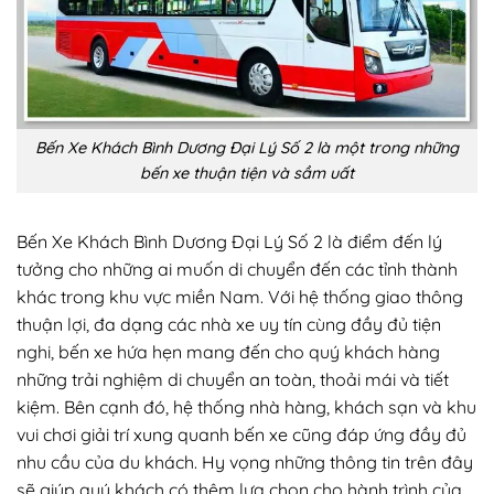
Bến Xe Khách Bình Dương Đại Lý Số 2 là một trong những
bến xe thuận tiện và sầm uất
Bến Xe Khách Bình Dương Đại Lý Số 2 là điểm đến lý
tưởng cho những ai muốn di chuyển đến các tỉnh thành
khác trong khu vực miền Nam. Với hệ thống giao thông
thuận lợi, đa dạng các nhà xe uy tín cùng đầy đủ tiện
nghi, bến xe hứa hẹn mang đến cho quý khách hàng
những trải nghiệm di chuyển an toàn, thoải mái và tiết
kiệm. Bên cạnh đó, hệ thống nhà hàng, khách sạn và khu
vui chơi giải trí xung quanh bến xe cũng đáp ứng đầy đủ
nhu cầu của du khách. Hy vọng những thông tin trên đây
sẽ giúp quý khách có thêm lựa chọn cho hành trình của