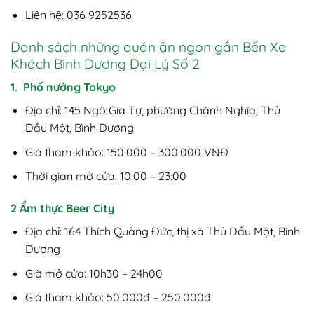
Liên hệ: 036 9252536
Danh sách những quán ăn ngon gần Bến Xe
Khách Bình Dương Đại Lý Số 2
1. Phố nướng Tokyo
Địa chỉ: 145 Ngô Gia Tự, phường Chánh Nghĩa, Thủ
Dầu Một, Bình Dương
Giá tham khảo: 150.000 – 300.000 VNĐ
Thời gian mở cửa: 10:00 – 23:00
2 Ẩm thực Beer City
Địa chỉ: 164 Thích Quảng Đức, thị xã Thủ Dầu Một, Bình
Dương
Giờ mở cửa: 10h30 – 24h00
Giá tham khảo: 50.000đ – 250.000đ