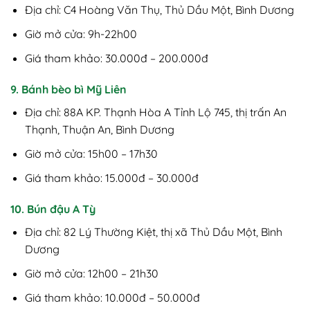
Địa chỉ: C4 Hoàng Văn Thụ, Thủ Dầu Một, Bình Dương
Giờ mở cửa: 9h-22h00
Giá tham khảo: 30.000đ – 200.000đ
9. Bánh bèo bì Mỹ Liên
Địa chỉ: 88A KP. Thạnh Hòa A Tỉnh Lộ 745, thị trấn An
Thạnh, Thuận An, Bình Dương
Giờ mở cửa: 15h00 – 17h30
Giá tham khảo: 15.000đ – 30.000đ
10. Bún đậu A Tỳ
Địa chỉ: 82 Lý Thường Kiệt, thị xã Thủ Dầu Một, Bình
Dương
Giờ mở cửa: 12h00 – 21h30
Giá tham khảo: 10.000đ – 50.000đ